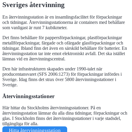
Sveriges återvinning
En återvinningsstation är en insamlingsfacilitet för förpackningar
och tidningar. Återvinningsstationerna är containers med behållare
som vanligast är runt 7 kubikmeter.
Det finns behållare för pappersförpackningar, plastförpackningar
metallförpackningar, färgade och ofärgade glasförpackningar och
tidningar. Ibland finn det även en särskild behållare för batterier. En
återvinningsstation tar inte emot elektroniskt avfall. Det ska istället
lämnas vid en återvinningscentral.
Den här infrastrukturen skapades under 1990-talet när
producentansvaret (SFS 2006:1273) för förpackningar infördes i
Sverige. Idag finns det strax över 5800 återvinningsstationer i
Sverige.
Återvinningsstationer
Här hittar du Stockholms återvinningsstationer. På en
återvinningsstation lämnar du alla dina tidningar, förpackningar och
glas. I Stockholm finns det återvinningsstationer i varje stadsdel,
tillgängliga för alla.
Hitta återvinningsstation