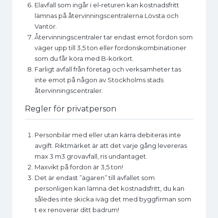
Elavfall som ingår i el-returen kan kostnadsfritt
lämnas på återvinningscentralerna Lövsta och
Vantör.
Återvinningscentraler tar endast emot fordon som
väger upp till 3,5 ton eller fordonskombinationer
som du får köra med B-körkort.
Farligt avfall från företag och verksamheter tas
inte emot på någon av Stockholms stads
återvinningscentraler.
Regler för privatperson
Personbilar med eller utan kärra debiteras inte
avgift. Riktmärket är att det varje gång levereras
max 3 m3 grovavfall, ris undantaget.
Maxvikt på fordon är 3,5 ton!
Det är endast ”ägaren” till avfallet som
personligen kan lämna det kostnadsfritt, du kan
således inte skicka iväg det med byggfirman som
t ex renoverar ditt badrum!