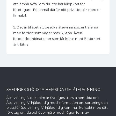
att lämna avfall om du inte har klippkort för
företagare. Föranmäl därför ditt privatbesök med en
firmabil.
5. Det är tillåtet att besöka återvinningscentralerna
med fordon som väger max 3,5 ton. Även
fordonskombinationer som får köras med B-körkort
är tillåtna.
SVERIGES STÖRSTA HEMSIDA OM ÅTERVINNING
Återvinning Stockholm är Sveriges största hemsida om
Återvinning. Vi hjälper dig med information om sortering och
plats för återvinning. Vi hjälper dig komma i kontakt med rätt
företag om du behöver hjälp med någon form av