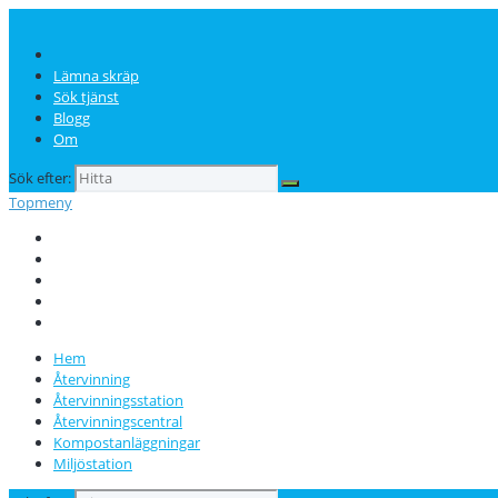
Lämna skräp
Sök tjänst
Blogg
Om
Sök efter:
Topmeny
Lämna skräp
Sök tjänst
Blogg
Om
Hem
Återvinning
Återvinningsstation
Återvinningscentral
Kompostanläggningar
Miljöstation