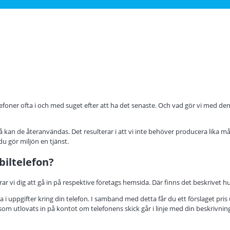
elefoner ofta i och med suget efter att ha det senaste. Och vad gör vi med 
så kan de återanvändas. Det resulterar i att vi inte behöver producera lika m
du gör miljön en tjänst.
biltelefon?
vi dig att gå in på respektive företags hemsida. Där finns det beskrivet hur
fylla i uppgifter kring din telefon. I samband med detta får du ett förslaget pr
som utlovats in på kontot om telefonens skick går i linje med din beskrivnin